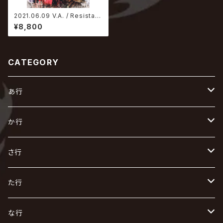
2021.06.09 V.A. / Resistar
Records PRESENTS「治外法
¥8,800
権FINAL」
CATEGORY
あ行
あ
か行
R指定
い
か
さ行
AIOLIN
IKUO
怪人二十面奏
う
き
さ
た行
i.D.A
exist†trace
Kαin
VIRGE / ヴァージュ
KISAKI
ザアザア
え
く
し
た
な行