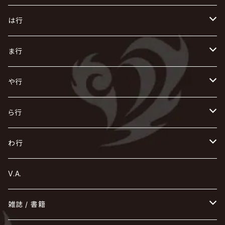
AKIHIDE
生熊耕治
kein
Waive
キズ
The THIRTEEN
ACE OF SPADES
Crack6
Zeke Deux
DASEIN
お
け
す
ち
な
は行
ACME / アクメ
Initial'L
GACKT
Versailles
KiD
Psycho le Cému
X JAPAN
グラビティ
Z CLEAR
DAIGO
AURORIZE
[ kei ] / 圭
Z CLEAR
CHAQLA.
NIGHTMARE
こ
せ
つ
に
は
ま行
浅葱 / ASAGI
INORAN
KAKUMAY
Verde/
gives
櫻井敦司
LSN / The LEGENDARY SIX NINE
GRIMOIRE
SEESAW
ダウト
OFIAM
仮病
超ジャシー
NAZARE
GOATBED
ゼラ
NiEL
heidi.
そ
て
ぬ
ひ
ま
や行
Azavana
イビツ マル
CASCADE
UCHUSENTAI:NOIZ / 宇宙戦隊NOIZ
ギャロ
さくら前線
LM.C
GLAY
J
TAKURO
陰陽座
Kra
Scarlet Valse
ゴールデンボンバー
零[Hz]
NICOLAS
H.U.G
SOPHIA
D
nurié
HERO
THE MICRO HEAD 4N'S
と
ね
ふ
み
や
ら行
Acid Black Cherry
色々な十字架
the GazettE
清春
Sadie
えんそく
GREMLINS
-真天地開闢集団-ジグザグ
DazzlingBAD
SUGIZO
コドモドラゴン
仙台貨物
BUCK-TICK
ZOMBIE / ぞんび
DIAURA
美炎-BIEN-
MAO / マオ from SID
東京花嫁
NETH PRIERE CAIN
Far East Dizain
未完成アリス
ヤミテラ / 外道反逆者ヤミテラ
の
へ
む
ゆ
ら
わ行
Ashmaze.
168 / 葵-168-
GOTCHAROCKA
KIRITO / キリト
XANVALA
GREN / グレン
Sick²
DADAROMA
sukekiyo
CONTRASTZ
BugLug
DaizyStripper
HIZAKI
マガツノート
Tourbillon
NEVERLAND
Fatüm
ミスイ
NoGoD
BabyKingdom
MUCC / ムック
YUKIYA / 藤田幸也
rice
ほ
め
よ
り
わ
V.A.
甘い暴力
蛾と蝶
己龍
黒夢
ジグソウ
逹瑯
SCAPEGOAT
HAZUKI / 葉月
D'ESPAIRSRAY
vistlip
machine
Dawnman
FANTASTIC◇CIRCUS
mitsu
NOCTURNAL BLOODLUST
THE BEETHOVEN
ユナイト
Rides In ReVellion
POIDOL
メトロノーム
Leetspeak monsters
wyse
も
る
雑誌 / 書籍
天照
KAMIJO
シド
DAVID / SUI / 縁
SPLENDID GOD GIRAFFE
花見桜こうき
Develop One's Faculties
ヒッチコック
Magistina Saga