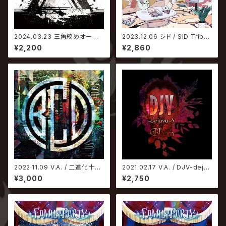
2024.03.23 三角絞めオール
2023.12.06 シド / SID Tribut
スターズ / Triangle Choke
e Album -Anime Songs-
¥2,200
¥2,860
2022.11.09 V.A. / 二進化十進
2021.02.17 V.A. / DJV-dejav
法2
u-3
¥3,000
¥2,750