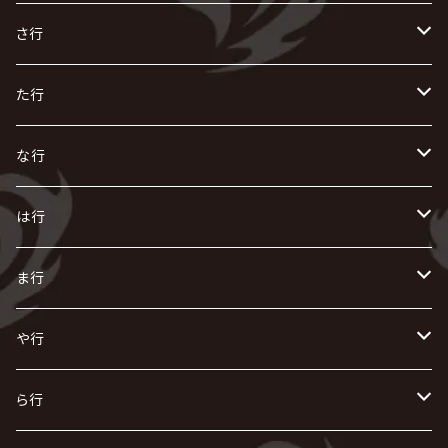
R指定
い
か
さ行
AIOLIN
IKUO
怪人二十面奏
う
き
さ
た行
i.D.A
exist†trace
Kαin
VIRGE / ヴァージュ
KISAKI
ザアザア
え
く
し
た
な行
AKIHIDE
生熊耕治
kein
Waive
キズ
The THIRTEEN
ACE OF SPADES
Crack6
Zeke Deux
DASEIN
お
け
す
ち
な
は行
ACME / アクメ
Initial'L
GACKT
Versailles
KiD
Psycho le Cému
X JAPAN
グラビティ
Z CLEAR
DAIGO
AURORIZE
[ kei ] / 圭
Z CLEAR
CHAQLA.
NIGHTMARE
こ
せ
つ
に
は
ま行
浅葱 / ASAGI
INORAN
KAKUMAY
Verde/
gives
櫻井敦司
LSN / The LEGENDARY SIX NINE
GRIMOIRE
SEESAW
ダウト
OFIAM
仮病
超ジャシー
NAZARE
GOATBED
ゼラ
NiEL
heidi.
そ
て
ぬ
ひ
ま
や行
Azavana
イビツ マル
CASCADE
UCHUSENTAI:NOIZ / 宇宙戦隊NOIZ
ギャロ
さくら前線
LM.C
GLAY
J
TAKURO
陰陽座
Kra
Scarlet Valse
ゴールデンボンバー
零[Hz]
NICOLAS
H.U.G
SOPHIA
D
nurié
HERO
THE MICRO HEAD 4N'S
と
ね
ふ
み
や
ら行
Acid Black Cherry
色々な十字架
the GazettE
清春
Sadie
えんそく
gremlins
-真天地開闢集団-ジグザグ
DazzlingBAD
SUGIZO