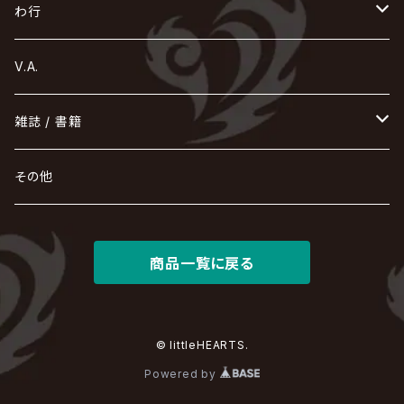
コドモドラゴン
仙台貨物
BUCK-TICK
ZOMBIE / ぞんび
DIAURA
美炎-BIEN-
MAO / マオ from SID
東京花嫁
NETH PRIERE CAIN
Far East Dizain
未完成アリス
ヤミテラ / 外道反逆者ヤミテラ
の
へ
む
ゆ
ら
わ行
Ashmaze.
168 / 葵-168-
GOTCHAROCKA
KIRITO / キリト
XANVALA
GREN / グレン
Sick²
DADAROMA
sukekiyo
CONTRASTZ
BugLug
DaizyStripper
HIZAKI
マガツノート
Tourbillon
NEVERLAND
Fatüm
ミスイ
NoGoD
BabyKingdom
MUCC / ムック
YUKIYA / 藤田幸也
rice
ほ
め
よ
り
わ
V.A.
甘い暴力
蛾と蝶
己龍
黒夢
ジグソウ
逹瑯
SCAPEGOAT
HAZUKI / 葉月
D'ESPAIRSRAY
vistlip
machine
Dawnman
FANTASTIC◇CIRCUS
mitsu
NOCTURNAL BLOODLUST
THE BEETHOVEN
ユナイト
Rides In ReVellion
POIDOL
メトロノーム
Leetspeak monsters
wyse
も
る
雑誌 / 書籍
天照
KAMIJO
シド
DAVID / SUI / 縁
SPLENDID GOD GIRAFFE
花見桜こうき
Develop One's Faculties
ヒッチコック
Magistina Saga
DOG inthePWO
FEST VAINQUEUR
MIMIZUQ
PENICILLIN
Raphael
HOLLOWGRAM
MERRY / メリー
Ricky
我が為
THE MORTAL
Ruiza
れ
hévn
その他
彩冷える -ayabie-
Kaya
SHIVA
DALLE
SLAPSLY / CHIYU
薔薇の宮殿
DIR EN GREY
hide with Spread Beaver / hide
MUSCLE ATTACK
Toshi
梟
MIYAVI
ベル
Luv PARADE
LEZARD
MORRIE
Lucy
0.1gの誤算
ろ
ROCK AND READ
アリス九號. / ALICE NINE. / A9
cali≠gari
JAKIGAN MEISTER
DARRELL
BAROQUE
DEXCORE
HIDE-ZOU
マツタケワークス
商品一覧に戻る
Dolly
Plastic Tree
美良政次
HELLBROTH / ヘルブロス
La'veil MizeriA
RENAME
最上川司
LUNA SEA
the Raid.
Royz
有村竜太朗
河村隆一
Chanty
TAKE NO BREAK
ビバラッシュ
摩天楼オペラ
TЯicKY
Frantic EMIRY
MIRAGE
The Benjamin
LAB.THE BASEMENT / ラボ ザ ベヰスメント
LIBRAVEL / リブラヴェル
REIGN
Rorschach.inc
ΛrlequiΩ / アルルカン
© littleHEARTS.
Janne Da Arc
DEZERT
THE MADNA
Blu-BiLLioN
ペンタゴン
RAN / 蘭
Powered by
LIPHLICH
RAZOR
ロマン急行
Angelo