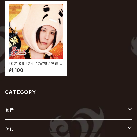
2021.09.22 仙台貨物 / 開運ざ
んまい【littleHEARTS.限定盤-
¥1,100
ギガフレアver.-】
CATEGORY
あ行
あ
か行