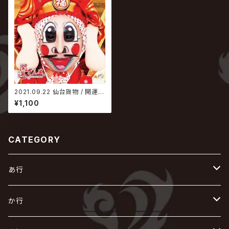
2021.09.22 仙台貨物 / 開運ざ
んまい【littleHEARTS.限定盤-
¥1,100
千葉ver.-】
CATEGORY
あ行
あ
か行