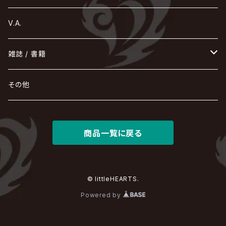
Ashmaze.
168 / 葵-168-
GOTCHAROCKA
KIRITO / キリト
XANVALA
GREN / グレン
Sick²
DADAROMA
sukekiyo
CONTRASTZ
BugLug
DaizyStripper
HIZAKI
マガツノート
Tourbillon
NEVERLAND
Fatüm
ミスイ
NoGoD
BabyKingdom
MUCC / ムック
YUKIYA / 藤田幸也
rice
ほ
め
よ
り
わ
V.A.
甘い暴力
蛾と蝶
己龍
黒夢
ジグソウ
逹瑯
SCAPEGOAT
HAZUKI / 葉月
D'ESPAIRSRAY
vistlip
machine
Dawnman
FANTASTIC◇CIRCUS
mitsu
NOCTURNAL BLOODLUST
THE BEETHOVEN
ユナイト
Rides In ReVellion
POIDOL
メトロノーム
Leetspeak monsters
wyse
も
る
雑誌 / 書籍
天照
KAMIJO
シド
DAVID / SUI / 縁
SPLENDID GOD GIRAFFE
花見桜こうき
Develop One's Faculties
ヒッチコック
Magistina Saga
DOG inthePWO
FEST VAINQUEUR
MIMIZUQ
PENICILLIN
Raphael
HOLLOWGRAM
MERRY / メリー
Ricky
我が為
THE MORTAL
Ruiza
れ
hévn
その他
彩冷える -ayabie-
Kaya
SHIVA
DALLE
SLAPSLY / CHIYU
薔薇の宮殿
DIR EN GREY
hide with Spread Beaver / hide
MUSCLE ATTACK
Toshi
梟
MIYAVI
ベル
Luv PARADE
LEZARD
MORRIE
Lucy
0.1gの誤算
ろ
ROCK AND READ
アリス九號. / ALICE NINE. / A9
cali≠gari
JAKIGAN MEISTER
DARRELL
BAROQUE
DEXCORE
HIDE-ZOU
マツタケワークス
商品一覧に戻る
Dolly
Plastic Tree
美良政次
HELLBROTH / ヘルブロス
La'veil MizeriA
RENAME
最上川司
LUNA SEA
the Raid.
Royz
有村竜太朗
河村隆一
Chanty
TAKE NO BREAK
ビバラッシュ
摩天楼オペラ
TЯicKY
Frantic EMIRY
MIRAGE
The Benjamin
LAB.THE BASEMENT / ラボ ザ ベヰスメント
LIBRAVEL / リブラヴェル
REIGN
Rorschach.inc
ΛrlequiΩ / アルルカン
© littleHEARTS.
Janne Da Arc
DEZERT
THE MADNA
Blu-BiLLioN
ペンタゴン
RAN / 蘭
Powered by
LIPHLICH
RAZOR
ロマン急行
Angelo
sugar
deadman
MAMA.
BULL ZEICHEN 88
Lill