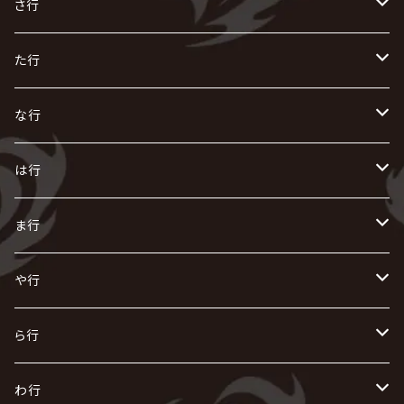
R指定
い
か
さ行
AIOLIN
IKUO
怪人二十面奏
う
き
さ
た行
i.D.A
exist†trace
Kαin
VIRGE / ヴァージュ
KISAKI
ザアザア
え
く
し
た
な行
AKIHIDE
生熊耕治
kein
Waive
キズ
The THIRTEEN
ACE OF SPADES
Crack6
Zeke Deux
DASEIN
お
け
す
ち
な
は行
ACME / アクメ
Initial'L
GACKT
Versailles
KiD
Psycho le Cému
X JAPAN
グラビティ
Z CLEAR
DAIGO
AURORIZE
[ kei ] / 圭
Z CLEAR
CHAQLA.
NIGHTMARE
こ
せ
つ
に
は
ま行
浅葱 / ASAGI
INORAN
KAKUMAY
Verde/
gives
櫻井敦司
LSN / The LEGENDARY SIX NINE
GRIMOIRE
SEESAW
ダウト
OFIAM
仮病
超ジャシー
NAZARE
GOATBED
ゼラ
NiEL
heidi.
そ
て
ぬ
ひ
ま
や行
Azavana
イビツ マル
CASCADE
UCHUSENTAI:NOIZ / 宇宙戦隊NOIZ
ギャロ
さくら前線
LM.C
GLAY
J
TAKURO
陰陽座
Kra
Scarlet Valse
ゴールデンボンバー
零[Hz]
NICOLAS
H.U.G
SOPHIA
D
nurié
HERO
THE MICRO HEAD 4N'S
と
ね
ふ
み
や
ら行
Acid Black Cherry
色々な十字架
the GazettE
清春
Sadie
えんそく
gremlins
-真天地開闢集団-ジグザグ
DazzlingBAD
SUGIZO
コドモドラゴン
仙台貨物
BUCK-TICK
ZOMBIE / ぞんび
DIAURA
美炎-BIEN-
MAO / マオ from SID
東京花嫁
NETH PRIERE CAIN
Far East Dizain
未完成アリス
ヤミテラ / 外道反逆者ヤミテラ
の
へ
む
ゆ
ら
わ行