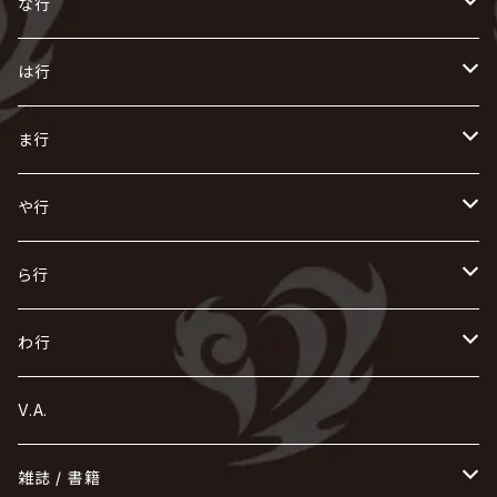
え
く
し
た
な行
AKIHIDE
生熊耕治
kein
Waive
キズ
The THIRTEEN
ACE OF SPADES
Crack6
Zeke Deux
DASEIN
お
け
す
ち
な
は行
ACME / アクメ
Initial'L
GACKT
Versailles
KiD
Psycho le Cému
X JAPAN
グラビティ
Z CLEAR
DAIGO
AURORIZE
[ kei ] / 圭
Z CLEAR
CHAQLA.
NIGHTMARE
こ
せ
つ
に
は
ま行
浅葱 / ASAGI
INORAN
KAKUMAY
Verde/
gives
櫻井敦司
LSN / The LEGENDARY SIX NINE
GRIMOIRE
SEESAW
ダウト
OFIAM
仮病
超ジャシー
NAZARE
GOATBED
ゼラ
NiEL
heidi.
そ
て
ぬ
ひ
ま
や行
Azavana
イビツ マル
CASCADE
UCHUSENTAI:NOIZ / 宇宙戦隊NOIZ
ギャロ
さくら前線
LM.C
GLAY
J
TAKURO
陰陽座
Kra
Scarlet Valse
ゴールデンボンバー
零[Hz]
NICOLAS
H.U.G
SOPHIA
D
nurié
HERO
THE MICRO HEAD 4N'S
と
ね
ふ
み
や
ら行
Acid Black Cherry
色々な十字架
the GazettE
清春
Sadie
えんそく
gremlins
-真天地開闢集団-ジグザグ
DazzlingBAD
SUGIZO
コドモドラゴン
仙台貨物
BUCK-TICK
ZOMBIE / ぞんび
DIAURA
美炎-BIEN-
MAO / マオ from SID
東京花嫁
NETH PRIERE CAIN
Far East Dizain
未完成アリス
ヤミテラ / 外道反逆者ヤミテラ
の
へ
む
ゆ
ら
わ行
Ashmaze.
168 / 葵-168-
GOTCHAROCKA
KIRITO / キリト
XANVALA
GREN / グレン
Sick²
DADAROMA
sukekiyo
CONTRASTZ
BugLug
DaizyStripper
HIZAKI
マガツノート
Tourbillon
NEVERLAND
Fatüm
ミスイ
NoGoD
BabyKingdom
MUCC / ムック
YUKIYA / 藤田幸也
rice
ほ
め
よ
り
わ
V.A.
甘い暴力
蛾と蝶
己龍
黒夢
ジグソウ
逹瑯
SCAPEGOAT
HAZUKI / 葉月
D'ESPAIRSRAY
vistlip
machine
Dawnman
FANTASTIC◇CIRCUS
mitsu
NOCTURNAL BLOODLUST
THE BEETHOVEN
ユナイト
Rides In ReVellion
POIDOL
メトロノーム
Leetspeak monsters
wyse
も
る
雑誌 / 書籍
天照