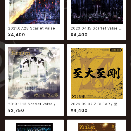
2021.07.28 Scarlet Valse /
2020.04.15 Scarlet Valse / I
Apocalypsis
nferno
¥4,400
¥4,400
2019.11.13 Scarlet Valse / H
2026.09.02 Z CLEAR / 至大
eaven
至剛【2ndプレス】
¥2,750
¥4,400