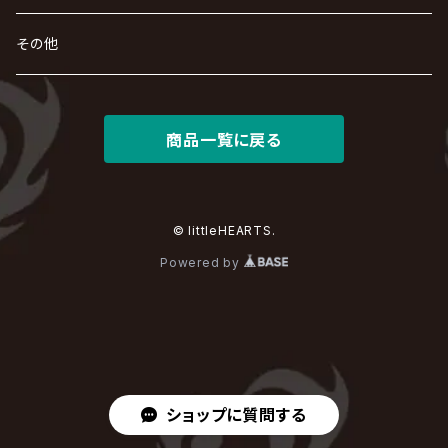
KAMIJO
シド
DAVID / SUI / 縁
SPLENDID GOD GIRAFFE
花見桜こうき
Develop One's Faculties
ヒッチコック
Magistina Saga
DOG inthePWO
FEST VAINQUEUR
MIMIZUQ
PENICILLIN
Raphael
HOLLOWGRAM
MERRY / メリー
Ricky
我が為
THE MORTAL
Ruiza
れ
hévn
その他
彩冷える -ayabie-
Kaya
SHIVA
DALLE
SLAPSLY / CHIYU
薔薇の宮殿
DIR EN GREY
hide with Spread Beaver / hide
MUSCLE ATTACK
Toshi
梟
MIYAVI
ベル
Luv PARADE
LEZARD
MORRIE
Lucy
0.1gの誤算
ろ
ROCK AND READ
アリス九號. / ALICE NINE. / A9
cali≠gari
JAKIGAN MEISTER
DARRELL
BAROQUE
DEXCORE
HIDE-ZOU
マツタケワークス
商品一覧に戻る
Dolly
Plastic Tree
美良政次
HELLBROTH / ヘルブロス
La'veil MizeriA
RENAME
最上川司
LUNA SEA
the Raid.
Royz
有村竜太朗
河村隆一
Chanty
TAKE NO BREAK
ビバラッシュ
摩天楼オペラ
TЯicKY
Frantic EMIRY
MIRAGE
The Benjamin
LAB.THE BASEMENT / ラボ ザ ベヰスメント
LIBRAVEL / リブラヴェル
REIGN
Rorschach.inc
ΛrlequiΩ / アルルカン
© littleHEARTS.
Janne Da Arc
DEZERT
THE MADNA
Blu-BiLLioN
ペンタゴン
RAN / 蘭
Powered by
LIPHLICH
RAZOR
ロマン急行
Angelo
sugar
deadman
MAMA.
BULL ZEICHEN 88
Lill
LSN / The LEGENDARY SIX NINE
アンティック-珈琲店-
Jupiter
DEVILOOF
まみれた / MAMIRETA
BULL FIELD
lynch.
アンフィル
JILUKA
ショップに質問する
DuelJewel
MALICE MIZER
BREAKERZ
RE:INa