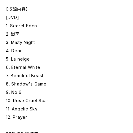
【収録内容】
[DVD]
1. Secret Eden
2. 獣声
3. Misty Night
4. Dear
5. La neige
6. Eternal White
7. Beautiful Beast
8. Shadow's Game
9. No.6
10. Rose Cruel Scar
11. Angelic Sky
12. Prayer