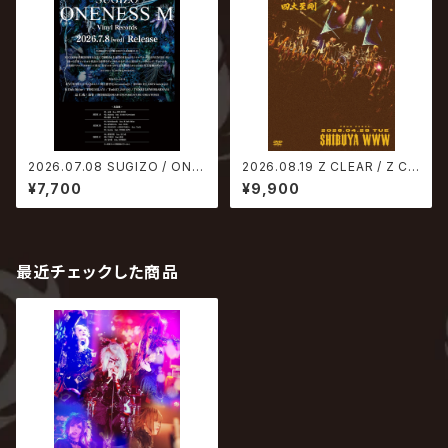
2026.07.08 SUGIZO / ONE
2026.08.19 Z CLEAR / Z CL
NESS M【生産限定アナログ盤】
EAR 5大都市 ONEMAN TOU
¥7,700
¥9,900
R 『四大至剛』 TOUR FINAL a
t SHIBUYA WWW 2026.04.
28
最近チェックした商品