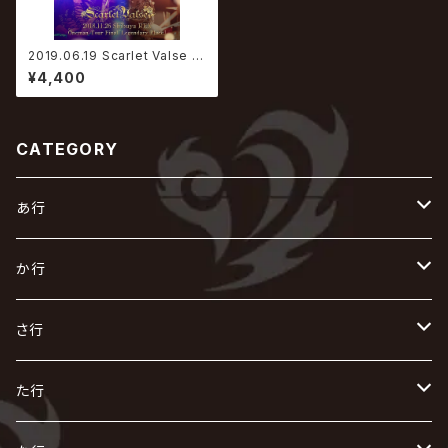
2019.06.19 Scarlet Valse /
2018.11.26 Shibuya REX On
¥4,400
eman Tour Final Legendar
y Place
CATEGORY
あ行
あ
か行
R指定
い
か
さ行
AIOLIN
IKUO
怪人二十面奏
う
き
さ
た行
i.D.A
exist†trace
Kαin
VIRGE / ヴァージュ
KISAKI
ザアザア