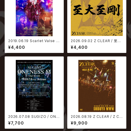
2019.06.19 Scarlet Valse /
2026.09.02 Z CLEAR / 至大
2018.11.26 Shibuya REX On
至剛【2ndプレス】
¥4,400
¥4,400
eman Tour Final Legendar
y Place
2026.07.08 SUGIZO / ONE
2026.08.19 Z CLEAR / Z CL
NESS M【生産限定アナログ盤】
EAR 5大都市 ONEMAN TOU
¥7,700
¥9,900
R 『四大至剛』 TOUR FINAL a
t SHIBUYA WWW 2026.04.