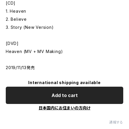
[CD]
1. Heaven
2. Believe
3. Story (New Version)
[DVD]
Heaven (MV + MV Making)
2019/11/13発売
International shipping available
Add to cart
日本国内にお住まいの方向け
通報する