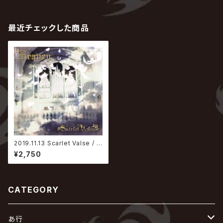
28
最近チェックした商品
2019.11.13 Scarlet Valse / H
eaven
¥2,750
CATEGORY
あ行