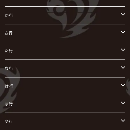
あ
か行
R指定
い
か
さ行
AIOLIN
IKUO
怪人二十面奏
う
き
さ
た行
i.D.A
exist†trace
Kαin
VIRGE / ヴァージュ
KISAKI
ザアザア
え
く
し
た
な行
AKIHIDE
生熊耕治
kein
Waive
キズ
The THIRTEEN
ACE OF SPADES
Crack6
Zeke Deux
DASEIN
お
け
す
ち
な
は行
ACME / アクメ
Initial'L
GACKT
Versailles
KiD
Psycho le Cému
X JAPAN
グラビティ
Z CLEAR
DAIGO
AURORIZE
[ kei ] / 圭
Z CLEAR
CHAQLA.
NIGHTMARE
こ
せ
つ
に
は
ま行
浅葱 / ASAGI
INORAN
KAKUMAY
Verde/
gives
櫻井敦司
LSN / The LEGENDARY SIX NINE
GRIMOIRE
SEESAW
ダウト
OFIAM
仮病
超ジャシー
NAZARE
GOATBED
ゼラ
NiEL
heidi.
そ
て
ぬ
ひ
ま
や行