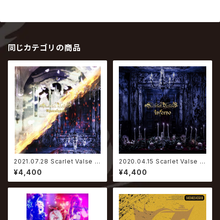
同じカテゴリの商品
2021.07.28 Scarlet Valse /
2020.04.15 Scarlet Valse / I
Apocalypsis
nferno
¥4,400
¥4,400