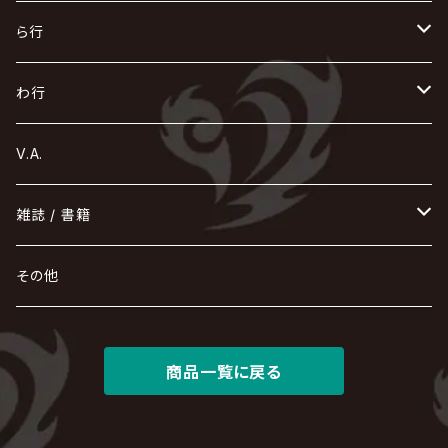
Azavana
イビツ マル
CASCADE
UCHUSENTAI:NOIZ / 宇宙戦隊NOIZ
ギャロ
さくら前線
LM.C
GLAY
J
TAKURO
陰陽座
Kra
Scarlet Valse
ゴールデンボンバー
零[Hz]
NICOLAS
H.U.G
SOPHIA
D
nurié
HERO
THE MICRO HEAD 4N'S
と
ね
ふ
み
や
ら行
Acid Black Cherry
色々な十字架
the GazettE
清春
Sadie
えんそく
gremlins
-真天地開闢集団-ジグザグ
DazzlingBAD
SUGIZO
コドモドラゴン
仙台貨物
BUCK-TICK
ZOMBIE / ぞんび
DIAURA
美炎-BIEN-
MAO / マオ from SID
東京花嫁
NETH PRIERE CAIN
Far East Dizain
未完成アリス
ヤミテラ / 外道反逆者ヤミテラ
の
へ
む
ゆ
ら
わ行
Ashmaze.
168 / 葵-168-
GOTCHAROCKA
KIRITO / キリト
XANVALA
GREN / グレン
Sick²
DADAROMA
sukekiyo
CONTRASTZ
BugLug
DaizyStripper
HIZAKI
マガツノート
Tourbillon
NEVERLAND
Fatüm
ミスイ
NoGoD
BabyKingdom
MUCC / ムック
YUKIYA / 藤田幸也
rice
ほ
め
よ
り
わ
V.A.
甘い暴力
蛾と蝶
己龍
黒夢
ジグソウ
逹瑯
SCAPEGOAT
HAZUKI / 葉月
D'ESPAIRSRAY
vistlip
machine
Dawnman
FANTASTIC◇CIRCUS
mitsu
NOCTURNAL BLOODLUST
THE BEETHOVEN
ユナイト
Rides In ReVellion
POIDOL
メトロノーム
Leetspeak monsters
wyse
も
る
雑誌 / 書籍
天照
KAMIJO
シド
DAVID / SUI / 縁
SPLENDID GOD GIRAFFE
花見桜こうき
Develop One's Faculties
ヒッチコック
Magistina Saga
DOG inthePWO
FEST VAINQUEUR
MIMIZUQ
PENICILLIN
Raphael
HOLLOWGRAM
MERRY / メリー
Ricky
我が為
THE MORTAL
Ruiza
れ
hévn
その他
彩冷える -ayabie-
Kaya
SHIVA
DALLE
SLAPSLY / CHIYU
薔薇の宮殿
DIR EN GREY
hide with Spread Beaver / hide
MUSCLE ATTACK
Toshi
梟
MIYAVI
ベル
Luv PARADE
LEZARD
MORRIE
Lucy
0.1gの誤算
ろ
ROCK AND READ
アリス九號. / ALICE NINE. / A9
cali≠gari
JAKIGAN MEISTER
DARRELL
BAROQUE
DEXCORE
HIDE-ZOU
マツタケワークス
商品一覧に戻る
Dolly
Plastic Tree
美良政次
HELLBROTH / ヘルブロス
La'veil MizeriA
RENAME
最上川司
LUNA SEA
the Raid.
Royz
有村竜太朗
河村隆一
Chanty
TAKE NO BREAK
ビバラッシュ
摩天楼オペラ
TЯicKY
Frantic EMIRY
MIRAGE
The Benjamin
LAB.THE BASEMENT / ラボ ザ ベヰスメント
LIBRAVEL / リブラヴェル
REIGN