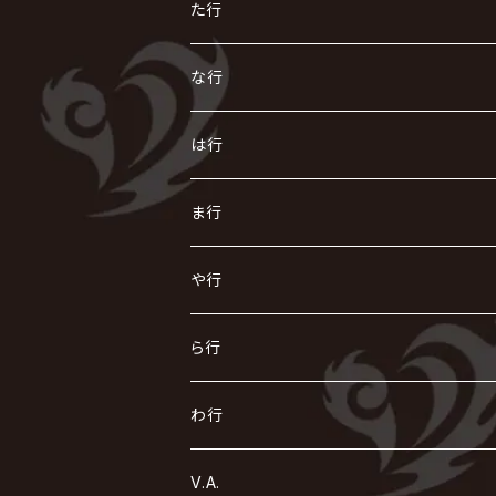
AIOLIN
IKUO
怪人二十面奏
う
き
さ
た行
i.D.A
exist†trace
Kαin
VIRGE / ヴァージュ
KISAKI
ザアザア
え
く
し
た
な行
AKIHIDE
生熊耕治
kein
Waive
キズ
The THIRTEEN
ACE OF SPADES
Crack6
Zeke Deux
DASEIN
お
け
す
ち
な
は行
ACME / アクメ
Initial'L
GACKT
Versailles
KiD
Psycho le Cému
X JAPAN
グラビティ
Z CLEAR
DAIGO
AURORIZE
[ kei ] / 圭
Z CLEAR
CHAQLA.
NIGHTMARE
こ
せ
つ
に
は
ま行
浅葱 / ASAGI
INORAN
KAKUMAY
Verde/
gives
櫻井敦司
LSN / The LEGENDARY SIX NINE
GRIMOIRE
SEESAW
ダウト
OFIAM
仮病
超ジャシー
NAZARE
GOATBED
ゼラ
NiEL
heidi.
そ
て
ぬ
ひ
ま
や行
Azavana
イビツ マル
CASCADE
UCHUSENTAI:NOIZ / 宇宙戦隊NOIZ
ギャロ
さくら前線
LM.C
GLAY
J
TAKURO
陰陽座
Kra
Scarlet Valse
ゴールデンボンバー
零[Hz]
NICOLAS
H.U.G
SOPHIA
D
nurié
HERO
THE MICRO HEAD 4N'S
と
ね
ふ
み
や
ら行
Acid Black Cherry
色々な十字架
the GazettE
清春
Sadie
えんそく
gremlins
-真天地開闢集団-ジグザグ
DazzlingBAD
SUGIZO
コドモドラゴン
仙台貨物
BUCK-TICK
ZOMBIE / ぞんび
DIAURA
美炎-BIEN-
MAO / マオ from SID
東京花嫁
NETH PRIERE CAIN
Far East Dizain
未完成アリス
ヤミテラ / 外道反逆者ヤミテラ
の
へ
む
ゆ
ら
わ行
Ashmaze.
168 / 葵-168-
GOTCHAROCKA
KIRITO / キリト
XANVALA
GREN / グレン
Sick²
DADAROMA
sukekiyo
CONTRASTZ
BugLug
DaizyStripper
HIZAKI
マガツノート
Tourbillon
NEVERLAND
Fatüm
ミスイ
NoGoD
BabyKingdom
MUCC / ムック
YUKIYA / 藤田幸也
rice
ほ
め
よ
り
わ
V.A.