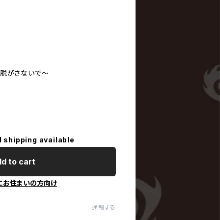
いを脱がさないで〜
l shipping available
d to cart
にお住まいの方向け
通報する