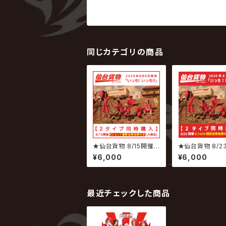
同じカテゴリの商品
★仙台貨物 8/15開催イ
★仙台貨物 8/2
ベント専用商品★ 202
イベント専用商品
¥6,000
¥6,000
6.08.05 仙台貨物 / い
26.08.05 仙台
っち! いっち!! 【6ショッ
いっち! いっち!! 
ト撮影会参加権付】
ット撮影会参加権
最近チェックした商品