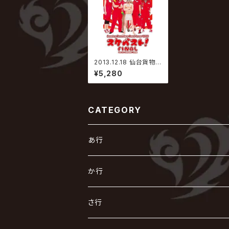
2013.12.18 仙台貨物 /
Sendai Kamotsu Be
¥5,280
st tour 2013「スケベス
ト！」FINAL @国立代々
木競技場第二体育館
CATEGORY
あ行
あ
か行
R指定
い
か
さ行