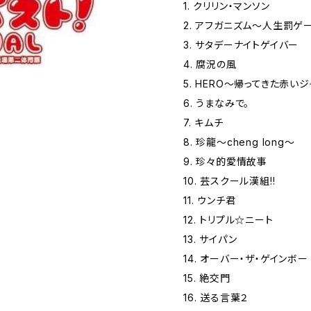
1. クリリン・マンソン
2. アフガニズム〜人生罰ゲ
3. サタデーナイトゲイバー
4. 腐況の風
5. HERO〜帰ってきた赤い
6. うまなみで。
7. キムチ
8. 珍龍〜cheng long〜
9. 珍々的愛情故事
10. 芸スクール漢組!!
11. ウンチ君
12. トリプル☆ニート
13. サイパン
14. オーバー・ザ・ゲインボー
15. 絶交門
16. 送る言葉２