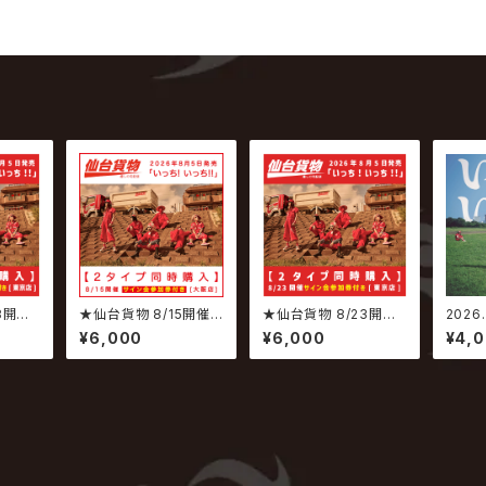
3開催
★仙台貨物 8/15開催イ
★仙台貨物 8/23開催
2026
★ 20
ベント専用商品★ 202
イベント専用商品★ 20
/ いっ
¥6,000
¥6,000
¥4,
貨物 /
6.08.05 仙台貨物 / い
26.08.05 仙台貨物 /
e-A】
【6ショ
っち! いっち!! 【サイン会
いっち! いっち!! 【サイン
付】
参加権付】
会参加権付】