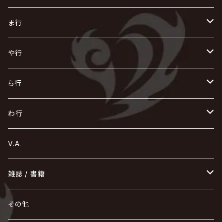
ACME / アクメ
Initial'L
GACKT
Versailles
KiD
Psycho le Cému
X JAPAN
グラビティ
Z CLEAR
DAIGO
AURORIZE
[ kei ] / 圭
Z CLEAR
CHAQLA.
NIGHTMARE
こ
せ
つ
に
は
ま行
浅葱 / ASAGI
INORAN
KAKUMAY
Verde/
gives
櫻井敦司
LSN / The LEGENDARY SIX NINE
GRIMOIRE
SEESAW
ダウト
OFIAM
仮病
超ジャシー
NAZARE
GOATBED
ゼラ
NiEL
heidi.
そ
て
ぬ
ひ
ま
や行
Azavana
イビツ マル
CASCADE
UCHUSENTAI:NOIZ / 宇宙戦隊NOIZ
ギャロ
さくら前線
LM.C
GLAY
J
TAKURO
陰陽座
Kra
Scarlet Valse
ゴールデンボンバー
零[Hz]
NICOLAS
H.U.G
SOPHIA
D
nurié
HERO
THE MICRO HEAD 4N'S
と
ね
ふ
み
や
ら行
Acid Black Cherry
色々な十字架
the GazettE
清春
Sadie
えんそく
gremlins
-真天地開闢集団-ジグザグ
DazzlingBAD
SUGIZO
コドモドラゴン
仙台貨物
BUCK-TICK
ZOMBIE / ぞんび
DIAURA
美炎-BIEN-
MAO / マオ from SID
東京花嫁
NETH PRIERE CAIN
Far East Dizain
未完成アリス
ヤミテラ / 外道反逆者ヤミテラ
の
へ
む
ゆ
ら
わ行
Ashmaze.
168 / 葵-168-
GOTCHAROCKA
KIRITO / キリト
XANVALA
GREN / グレン
Sick²
DADAROMA
sukekiyo
CONTRASTZ
BugLug
DaizyStripper
HIZAKI
マガツノート
Tourbillon
NEVERLAND
Fatüm
ミスイ
NoGoD
BabyKingdom
MUCC / ムック
YUKIYA / 藤田幸也
rice
ほ
め
よ
り
わ
V.A.
甘い暴力
蛾と蝶
己龍
黒夢
ジグソウ
逹瑯
SCAPEGOAT
HAZUKI / 葉月
D'ESPAIRSRAY
vistlip
machine
Dawnman
FANTASTIC◇CIRCUS
mitsu
NOCTURNAL BLOODLUST
THE BEETHOVEN
ユナイト
Rides In ReVellion
POIDOL
メトロノーム
Leetspeak monsters
wyse
も
る
雑誌 / 書籍
天照
KAMIJO
シド
DAVID / SUI / 縁
SPLENDID GOD GIRAFFE
花見桜こうき
Develop One's Faculties
ヒッチコック
Magistina Saga
DOG inthePWO
FEST VAINQUEUR
MIMIZUQ
PENICILLIN
Raphael
HOLLOWGRAM
MERRY / メリー
Ricky
我が為
THE MORTAL
Ruiza
れ
hévn
その他
彩冷える -ayabie-
Kaya
SHIVA
DALLE
SLAPSLY / CHIYU
薔薇の宮殿