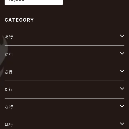
CATEGORY
あ行
あ
か行
R指定
い
か
さ行
AIOLIN
IKUO
怪人二十面奏
う
き
さ
た行
i.D.A
exist†trace
Kαin
VIRGE / ヴァージュ
KISAKI
ザアザア
え
く
し
た
な行
AKIHIDE
生熊耕治
kein
Waive
キズ
The THIRTEEN
ACE OF SPADES
Crack6
Zeke Deux
DASEIN
お
け
す
ち
な
は行