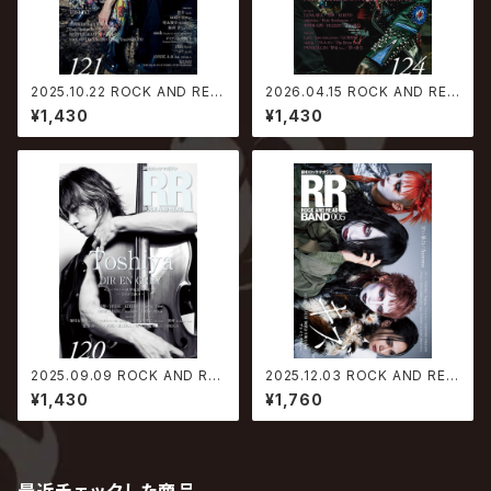
2025.10.22 ROCK AND REA
2026.04.15 ROCK AND REA
D 121
D 124
¥1,430
¥1,430
2025.09.09 ROCK AND RE
2025.12.03 ROCK AND REA
AD 120
D BAND 005
¥1,430
¥1,760