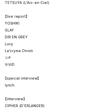
TETSUYA (L’Arc-en-Ciel)
【live report】
YOSHIKI
GLAY
DIR EN GREY
Lucy
La’cryma Christi
シド
ViViD
【special interview】
lynch.
【interview】
CIPHER (D’ERLANGER)