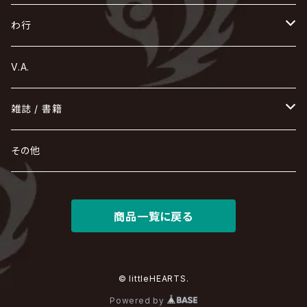
Acid Black Cherry
色々な十字架
the GazettE
清春
Sadie
えんそく
gremlins
-真天地開闢集団-ジグザグ
DazzlingBAD
SUGIZO
コドモドラゴン
仙台貨物
BUCK-TICK
ZOMBIE / ぞんび
DIAURA
美炎-BIEN-
MAO / マオ from SID
東京花嫁
NETH PRIERE CAIN
Far East Dizain
未完成アリス
ヤミテラ / 外道反逆者ヤミテラ
の
へ
む
ゆ
ら
わ行
Ashmaze.
168 / 葵-168-
GOTCHAROCKA
KIRITO / キリト
XANVALA
GREN / グレン
Sick²
DADAROMA
sukekiyo
CONTRASTZ
BugLug
DaizyStripper
HIZAKI
マガツノート
Tourbillon
NEVERLAND
Fatüm
ミスイ
NoGoD
BabyKingdom
MUCC / ムック
YUKIYA / 藤田幸也
rice
ほ
め
よ
り
わ
V.A.
甘い暴力
蛾と蝶
己龍
黒夢
ジグソウ
逹瑯
SCAPEGOAT
HAZUKI / 葉月
D'ESPAIRSRAY
vistlip
machine
Dawnman
FANTASTIC◇CIRCUS
mitsu
NOCTURNAL BLOODLUST
THE BEETHOVEN
ユナイト
Rides In ReVellion
POIDOL
メトロノーム
Leetspeak monsters
wyse
も
る
雑誌 / 書籍
天照
KAMIJO
シド
DAVID / SUI / 縁
SPLENDID GOD GIRAFFE
花見桜こうき
Develop One's Faculties
ヒッチコック
Magistina Saga
DOG inthePWO
FEST VAINQUEUR
MIMIZUQ
PENICILLIN
Raphael
HOLLOWGRAM
MERRY / メリー
Ricky
我が為
THE MORTAL
Ruiza
れ
hévn
その他
彩冷える -ayabie-
Kaya
SHIVA
DALLE
SLAPSLY / CHIYU
薔薇の宮殿
DIR EN GREY
hide with Spread Beaver / hide
MUSCLE ATTACK
Toshi
梟
MIYAVI
ベル
Luv PARADE
LEZARD
MORRIE
Lucy
0.1gの誤算
ろ
ROCK AND READ
アリス九號. / ALICE NINE. / A9
cali≠gari
JAKIGAN MEISTER
DARRELL
BAROQUE
DEXCORE
HIDE-ZOU
マツタケワークス
商品一覧に戻る
Dolly
Plastic Tree
美良政次
HELLBROTH / ヘルブロス
La'veil MizeriA
RENAME
最上川司
LUNA SEA
the Raid.
Royz
有村竜太朗
河村隆一
Chanty
TAKE NO BREAK
ビバラッシュ
摩天楼オペラ
TЯicKY
Frantic EMIRY
MIRAGE
The Benjamin
LAB.THE BASEMENT / ラボ ザ ベヰスメント
LIBRAVEL / リブラヴェル
REIGN
Rorschach.inc
ΛrlequiΩ / アルルカン
© littleHEARTS.
Janne Da Arc
DEZERT
THE MADNA
Blu-BiLLioN
ペンタゴン
RAN / 蘭
Powered by
LIPHLICH
RAZOR