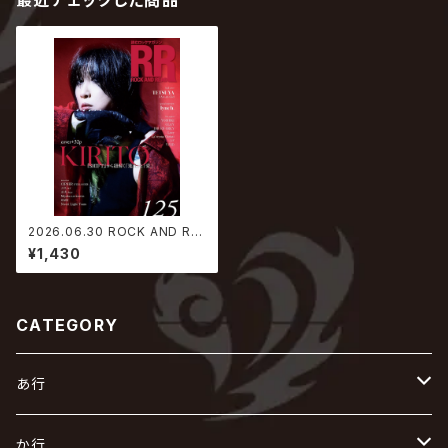
最近チェックした商品
2026.06.30 ROCK AND RE
AD 125
¥1,430
CATEGORY
あ行
あ
か行