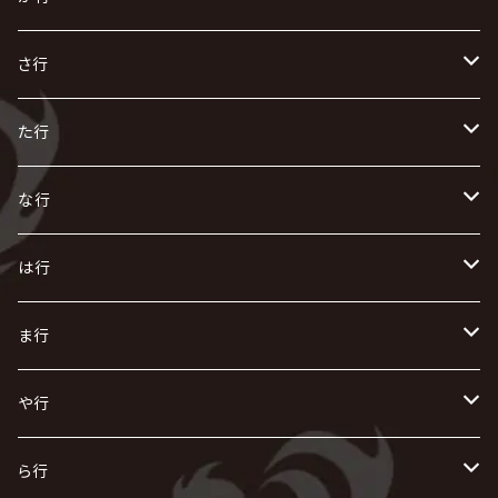
R指定
い
か
さ行
AIOLIN
IKUO
怪人二十面奏
う
き
さ
た行
i.D.A
exist†trace
Kαin
VIRGE / ヴァージュ
KISAKI
ザアザア
え
く
し
た
な行
AKIHIDE
生熊耕治
kein
Waive
キズ
The THIRTEEN
ACE OF SPADES
Crack6
Zeke Deux
DASEIN
お
け
す
ち
な
は行
ACME / アクメ
Initial'L
GACKT
Versailles
KiD
Psycho le Cému
X JAPAN
グラビティ
Z CLEAR
DAIGO
AURORIZE
[ kei ] / 圭
Z CLEAR
CHAQLA.
NIGHTMARE
こ
せ
つ
に
は
ま行
浅葱 / ASAGI
INORAN
KAKUMAY
Verde/
gives
櫻井敦司
LSN / The LEGENDARY SIX NINE
GRIMOIRE
SEESAW
ダウト
OFIAM
仮病
超ジャシー
NAZARE
GOATBED
ゼラ
NiEL
heidi.
そ
て
ぬ
ひ
ま
や行
Azavana
イビツ マル
CASCADE
UCHUSENTAI:NOIZ / 宇宙戦隊NOIZ
ギャロ
さくら前線
LM.C
GLAY
J
TAKURO
陰陽座
Kra
Scarlet Valse
ゴールデンボンバー
零[Hz]
NICOLAS
H.U.G
SOPHIA
D
nurié
HERO
THE MICRO HEAD 4N'S
と
ね
ふ
み
や
ら行