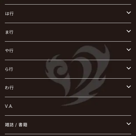
AKIHIDE
生熊耕治
kein
Waive
キズ
The THIRTEEN
ACE OF SPADES
Crack6
Zeke Deux
DASEIN
お
け
す
ち
な
は行
ACME / アクメ
Initial'L
GACKT
Versailles
KiD
Psycho le Cému
X JAPAN
グラビティ
Z CLEAR
DAIGO
AURORIZE
[ kei ] / 圭
Z CLEAR
CHAQLA.
NIGHTMARE
こ
せ
つ
に
は
ま行
浅葱 / ASAGI
INORAN
KAKUMAY
Verde/
gives
櫻井敦司
LSN / The LEGENDARY SIX NINE
GRIMOIRE
SEESAW
ダウト
OFIAM
仮病
超ジャシー
NAZARE
GOATBED
ゼラ
NiEL
heidi.
そ
て
ぬ
ひ
ま
や行
Azavana
イビツ マル
CASCADE
UCHUSENTAI:NOIZ / 宇宙戦隊NOIZ
ギャロ
さくら前線
LM.C
GLAY
J
TAKURO
陰陽座
Kra
Scarlet Valse
ゴールデンボンバー
零[Hz]
NICOLAS
H.U.G
SOPHIA
D
nurié
HERO
THE MICRO HEAD 4N'S
と
ね
ふ
み
や
ら行
Acid Black Cherry
色々な十字架
the GazettE
清春
Sadie
えんそく
GREMLINS
-真天地開闢集団-ジグザグ
DazzlingBAD
SUGIZO
コドモドラゴン
仙台貨物
BUCK-TICK
ZOMBIE / ぞんび
DIAURA
美炎-BIEN-
MAO / マオ from SID
東京花嫁
NETH PRIERE CAIN
Far East Dizain
未完成アリス
ヤミテラ / 外道反逆者ヤミテラ
の
へ
む
ゆ
ら
わ行
Ashmaze.
168 / 葵-168-
GOTCHAROCKA
KIRITO / キリト
XANVALA
GREN / グレン
Sick²
DADAROMA
sukekiyo
CONTRASTZ
BugLug
DaizyStripper
HIZAKI
マガツノート
Tourbillon
NEVERLAND
Fatüm
ミスイ
NoGoD
BabyKingdom
MUCC / ムック
YUKIYA / 藤田幸也
rice
ほ
め
よ
り
わ
V.A.
甘い暴力
蛾と蝶
己龍
黒夢
ジグソウ
逹瑯
SCAPEGOAT
HAZUKI / 葉月
D'ESPAIRSRAY
vistlip
machine
Dawnman
FANTASTIC◇CIRCUS
mitsu
NOCTURNAL BLOODLUST
THE BEETHOVEN
ユナイト
Rides In ReVellion
POIDOL
メトロノーム
Leetspeak monsters
wyse
も
る
雑誌 / 書籍
天照
KAMIJO
シド
DAVID / SUI / 縁
SPLENDID GOD GIRAFFE
花見桜こうき