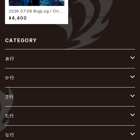
2026.07.08 BugLug / Origi
nal Not Found【初回生産限定
¥4,400
盤】
CATEGORY
あ行
あ
か行
R指定
い
か
さ行
AIOLIN
IKUO
怪人二十面奏
う
き
さ
た行
i.D.A
exist†trace
Kαin
VIRGE / ヴァージュ
KISAKI
ザアザア
え
く
し
た
な行