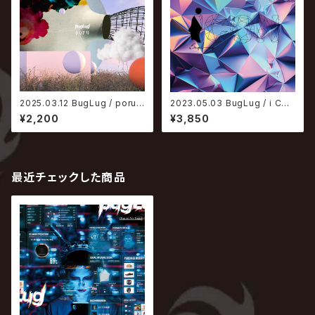
2025.03.12 BugLug / poru
2023.05.03 BugLug / i CO
【通常盤】
N【通常盤】
¥2,200
¥3,850
最近チェックした商品