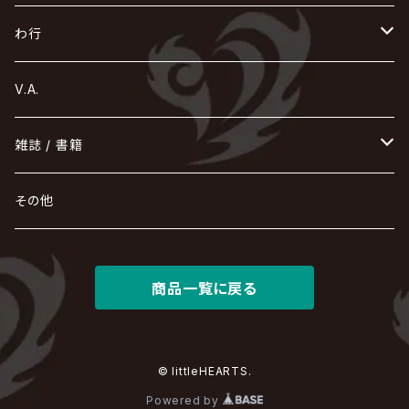
Acid Black Cherry
色々な十字架
the GazettE
清春
Sadie
えんそく
gremlins
-真天地開闢集団-ジグザグ
DazzlingBAD
SUGIZO
コドモドラゴン
仙台貨物
BUCK-TICK
ZOMBIE / ぞんび
DIAURA
美炎-BIEN-
MAO / マオ from SID
東京花嫁
NETH PRIERE CAIN
Far East Dizain
未完成アリス
ヤミテラ / 外道反逆者ヤミテラ
の
へ
む
ゆ
ら
わ行
Ashmaze.
168 / 葵-168-
GOTCHAROCKA
KIRITO / キリト
XANVALA
GREN / グレン
Sick²
DADAROMA
sukekiyo
CONTRASTZ
BugLug
DaizyStripper
HIZAKI
マガツノート
Tourbillon
NEVERLAND
Fatüm
ミスイ
NoGoD
BabyKingdom
MUCC / ムック
YUKIYA / 藤田幸也
rice
ほ
め
よ
り
わ
V.A.
甘い暴力
蛾と蝶
己龍
黒夢
ジグソウ
逹瑯
SCAPEGOAT
HAZUKI / 葉月
D'ESPAIRSRAY
vistlip
machine
Dawnman
FANTASTIC◇CIRCUS
mitsu
NOCTURNAL BLOODLUST
THE BEETHOVEN
ユナイト
Rides In ReVellion
POIDOL
メトロノーム
Leetspeak monsters
wyse
も
る
雑誌 / 書籍
天照
KAMIJO
シド
DAVID / SUI / 縁
SPLENDID GOD GIRAFFE
花見桜こうき
Develop One's Faculties
ヒッチコック
Magistina Saga
DOG inthePWO
FEST VAINQUEUR
MIMIZUQ
PENICILLIN
Raphael
HOLLOWGRAM
MERRY / メリー
Ricky
我が為
THE MORTAL
Ruiza
れ
hévn
その他
彩冷える -ayabie-
Kaya
SHIVA
DALLE
SLAPSLY / CHIYU
薔薇の宮殿
DIR EN GREY
hide with Spread Beaver / hide
MUSCLE ATTACK
Toshi
梟
MIYAVI
ベル
Luv PARADE
LEZARD
MORRIE
Lucy
0.1gの誤算
ろ
ROCK AND READ
アリス九號. / ALICE NINE. / A9
cali≠gari
JAKIGAN MEISTER
DARRELL
BAROQUE
DEXCORE
HIDE-ZOU
マツタケワークス
商品一覧に戻る
Dolly
Plastic Tree
美良政次
HELLBROTH / ヘルブロス
La'veil MizeriA
RENAME
最上川司
LUNA SEA
the Raid.
Royz
有村竜太朗
河村隆一
Chanty
TAKE NO BREAK
ビバラッシュ
摩天楼オペラ
TЯicKY
Frantic EMIRY
MIRAGE
The Benjamin
LAB.THE BASEMENT / ラボ ザ ベヰスメント
LIBRAVEL / リブラヴェル
REIGN
Rorschach.inc
ΛrlequiΩ / アルルカン
© littleHEARTS.
Janne Da Arc
DEZERT
THE MADNA
Blu-BiLLioN
ペンタゴン
RAN / 蘭
Powered by
LIPHLICH
RAZOR