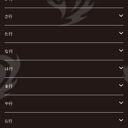
R指定
い
か
さ行
AIOLIN
IKUO
怪人二十面奏
う
き
さ
た行
i.D.A
exist†trace
Kαin
VIRGE / ヴァージュ
KISAKI
ザアザア
え
く
し
た
な行
AKIHIDE
生熊耕治
kein
Waive
キズ
The THIRTEEN
ACE OF SPADES
Crack6
Zeke Deux
DASEIN
お
け
す
ち
な
は行
ACME / アクメ
Initial'L
GACKT
Versailles
KiD
Psycho le Cému
X JAPAN
グラビティ
Z CLEAR
DAIGO
AURORIZE
[ kei ] / 圭
Z CLEAR
CHAQLA.
NIGHTMARE
こ
せ
つ
に
は
ま行
浅葱 / ASAGI
INORAN
KAKUMAY
Verde/
gives
櫻井敦司
LSN / The LEGENDARY SIX NINE
GRIMOIRE
SEESAW
ダウト
OFIAM
仮病
超ジャシー
NAZARE
GOATBED
ゼラ
NiEL
heidi.
そ
て
ぬ
ひ
ま
や行
Azavana
イビツ マル
CASCADE
UCHUSENTAI:NOIZ / 宇宙戦隊NOIZ
ギャロ
さくら前線
LM.C
GLAY
J
TAKURO
陰陽座
Kra
Scarlet Valse
ゴールデンボンバー
零[Hz]
NICOLAS
H.U.G
SOPHIA
D
nurié
HERO
THE MICRO HEAD 4N'S
と
ね
ふ
み
や
ら行