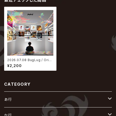
最近チェックした商品
2026.07.08 BugLug / Origi
nal Not Found【通常盤】
¥2,200
CATEGORY
あ行
あ
か行