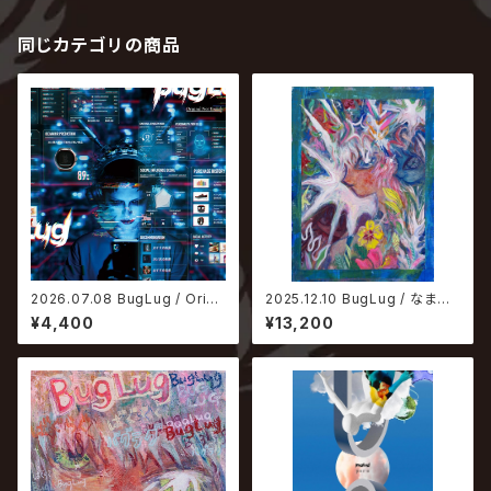
同じカテゴリの商品
2026.07.08 BugLug / Origi
2025.12.10 BugLug / なまい
nal Not Found【初回生産限定
ろ。【完全生産限定盤】
¥4,400
¥13,200
盤】