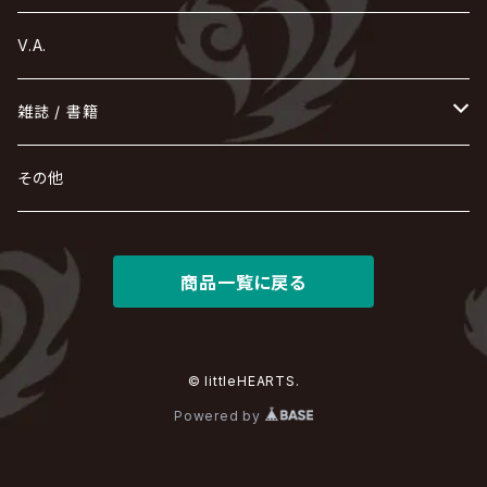
Ashmaze.
168 / 葵-168-
GOTCHAROCKA
KIRITO / キリト
XANVALA
GREN / グレン
Sick²
DADAROMA
sukekiyo
CONTRASTZ
BugLug
DaizyStripper
HIZAKI
マガツノート
Tourbillon
NEVERLAND
Fatüm
ミスイ
NoGoD
BabyKingdom
MUCC / ムック
YUKIYA / 藤田幸也
rice
ほ
め
よ
り
わ
V.A.
甘い暴力
蛾と蝶
己龍
黒夢
ジグソウ
逹瑯
SCAPEGOAT
HAZUKI / 葉月
D'ESPAIRSRAY
vistlip
machine
Dawnman
FANTASTIC◇CIRCUS
mitsu
NOCTURNAL BLOODLUST
THE BEETHOVEN
ユナイト
Rides In ReVellion
POIDOL
メトロノーム
Leetspeak monsters
wyse
も
る
雑誌 / 書籍
天照
KAMIJO
シド
DAVID / SUI / 縁
SPLENDID GOD GIRAFFE
花見桜こうき
Develop One's Faculties
ヒッチコック
Magistina Saga
DOG inthePWO
FEST VAINQUEUR
MIMIZUQ
PENICILLIN
Raphael
HOLLOWGRAM
MERRY / メリー
Ricky
我が為
THE MORTAL
Ruiza
れ
hévn
その他
彩冷える -ayabie-
Kaya
SHIVA
DALLE
SLAPSLY / CHIYU
薔薇の宮殿
DIR EN GREY
hide with Spread Beaver / hide
MUSCLE ATTACK
Toshi
梟
MIYAVI
ベル
Luv PARADE
LEZARD
MORRIE
Lucy
0.1gの誤算
ろ
ROCK AND READ
アリス九號. / ALICE NINE. / A9
cali≠gari
JAKIGAN MEISTER
DARRELL
BAROQUE
DEXCORE
HIDE-ZOU
マツタケワークス
商品一覧に戻る
Dolly
Plastic Tree
美良政次
HELLBROTH / ヘルブロス
La'veil MizeriA
RENAME
最上川司
LUNA SEA
the Raid.
Royz
有村竜太朗
河村隆一
Chanty
TAKE NO BREAK
ビバラッシュ
摩天楼オペラ
TЯicKY
Frantic EMIRY
MIRAGE
The Benjamin
LAB.THE BASEMENT / ラボ ザ ベヰスメント
LIBRAVEL / リブラヴェル
REIGN
Rorschach.inc
ΛrlequiΩ / アルルカン
© littleHEARTS.
Janne Da Arc
DEZERT
THE MADNA
Blu-BiLLioN
ペンタゴン
RAN / 蘭
Powered by
LIPHLICH
RAZOR
ロマン急行
Angelo
sugar
deadman
MAMA.
BULL ZEICHEN 88
Lill