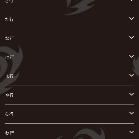
い
か
さ行
AIOLIN
IKUO
怪人二十面奏
う
き
さ
た行
i.D.A
exist†trace
Kαin
VIRGE / ヴァージュ
KISAKI
ザアザア
え
く
し
た
な行
AKIHIDE
生熊耕治
kein
Waive
キズ
The THIRTEEN
ACE OF SPADES
Crack6
Zeke Deux
DASEIN
お
け
す
ち
な
は行
ACME / アクメ
Initial'L
GACKT
Versailles
KiD
Psycho le Cému
X JAPAN
グラビティ
Z CLEAR
DAIGO
AURORIZE
[ kei ] / 圭
Z CLEAR
CHAQLA.
NIGHTMARE
こ
せ
つ
に
は
ま行
浅葱 / ASAGI
INORAN
KAKUMAY
Verde/
gives
櫻井敦司
LSN / The LEGENDARY SIX NINE
GRIMOIRE
SEESAW
ダウト
OFIAM
仮病
超ジャシー
NAZARE
GOATBED
ゼラ
NiEL
heidi.
そ
て
ぬ
ひ
ま
や行
Azavana
イビツ マル
CASCADE
UCHUSENTAI:NOIZ / 宇宙戦隊NOIZ
ギャロ
さくら前線
LM.C
GLAY
J
TAKURO
陰陽座
Kra
Scarlet Valse
ゴールデンボンバー
零[Hz]
NICOLAS
H.U.G
SOPHIA
D
nurié
HERO
THE MICRO HEAD 4N'S
と
ね
ふ
み
や
ら行
Acid Black Cherry
色々な十字架
the GazettE
清春
Sadie
えんそく
gremlins
-真天地開闢集団-ジグザグ
DazzlingBAD
SUGIZO
コドモドラゴン
仙台貨物
BUCK-TICK
ZOMBIE / ぞんび
DIAURA
美炎-BIEN-
MAO / マオ from SID
東京花嫁
NETH PRIERE CAIN
Far East Dizain
未完成アリス
ヤミテラ / 外道反逆者ヤミテラ
の
へ
む
ゆ
ら
わ行