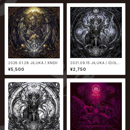
2026.01.28 JILUKA / XNDII
2021.09.15 JILUKA / IDOLA
【通常盤】
¥5,500
¥2,750