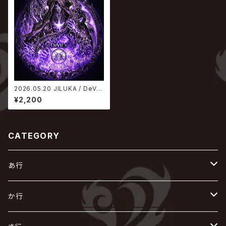
2026.05.20 JILUKA / DeViL
s
¥2,200
CATEGORY
あ行
あ
か行
R指定