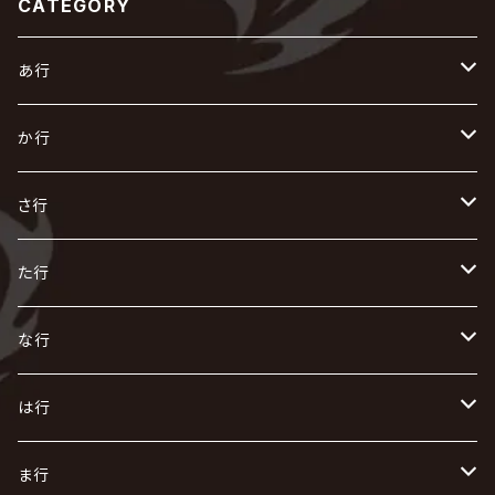
CATEGORY
あ行
あ
か行
R指定
い
か
さ行
AIOLIN
IKUO
怪人二十面奏
う
き
さ
た行
i.D.A
exist†trace
Kαin
VIRGE / ヴァージュ
KISAKI
ザアザア
え
く
し
た
な行
AKIHIDE
生熊耕治
kein
Waive
キズ
The THIRTEEN
ACE OF SPADES
Crack6
Zeke Deux
DASEIN
お
け
す
ち
な
は行
ACME / アクメ
Initial'L
GACKT
Versailles
KiD
Psycho le Cému
X JAPAN
グラビティ
Z CLEAR
DAIGO
AURORIZE
[ kei ] / 圭
Z CLEAR
CHAQLA.
NIGHTMARE
こ
せ
つ
に
は
ま行