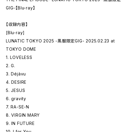
GIG-【Blu-ray】
【収録内容】
[Blu-ray]
LUNATIC TOKYO 2025 -黒服限定GIG- 2025.02.23 at
TOKYO DOME
1. LOVELESS
2. G.
3. Déjàvu
4. DESIRE
5. JESUS
6. gravity
7. RA-SE-N
8. VIRGIN MARY
9. IN FUTURE
10. I for You