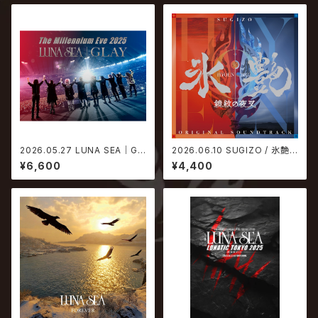
2026.05.27 LUNA SEA｜GL
2026.06.10 SUGIZO / 氷艶 h
AY / The Millennium Eve 2
yoen 2025 -鏡紋の夜叉- オリ
¥6,600
¥4,400
025 in Tokyo Dome【通常盤
ジナル・サウンドトラック
DVD】