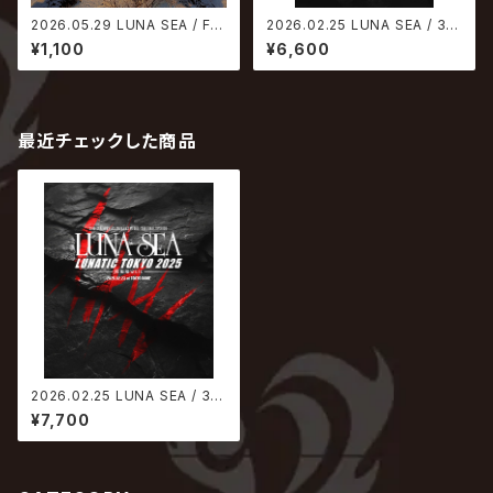
2026.05.29 LUNA SEA / FO
2026.02.25 LUNA SEA / 35t
REVER
h ANNIVERSARY TOUR ERA
¥1,100
¥6,600
TO ERA -THE FINAL EPISO
DE- LUNATIC TOKYO 2025
-黒服限定GIG-【DVD】
最近チェックした商品
2026.02.25 LUNA SEA / 35t
h ANNIVERSARY TOUR ERA
¥7,700
TO ERA -THE FINAL EPISO
DE- LUNATIC TOKYO 2025
-黒服限定GIG-【Blu-ray】