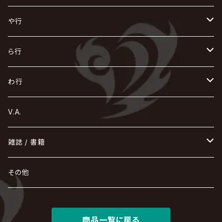
浅葱 / ASAGI
INORAN
KAKUMAY
Verde/
gives
櫻井敦司
LSN / The LEGENDARY SIX NINE
GRIMOIRE
SEESAW
ダウト
OFIAM
仮病
超ジャシー
NAZARE
GOATBED
ゼラ
NiEL
heidi.
そ
て
ぬ
ひ
ま
や行
Azavana
イビツ マル
CASCADE
UCHUSENTAI:NOIZ / 宇宙戦隊NOIZ
ギャロ
さくら前線
LM.C
GLAY
J
TAKURO
陰陽座
Kra
Scarlet Valse
ゴールデンボンバー
零[Hz]
NICOLAS
H.U.G
SOPHIA
D
nurié
HERO
THE MICRO HEAD 4N'S
と
ね
ふ
み
や
ら行
Acid Black Cherry
色々な十字架
the GazettE
清春
Sadie
えんそく
GREMLINS
-真天地開闢集団-ジグザグ
DazzlingBAD
SUGIZO
コドモドラゴン
仙台貨物
BUCK-TICK
ZOMBIE / ぞんび
DIAURA
美炎-BIEN-
MAO / マオ from SID
東京花嫁
NETH PRIERE CAIN
Far East Dizain
未完成アリス
ヤミテラ / 外道反逆者ヤミテラ
の
へ
む
ゆ
ら
わ行
Ashmaze.
168 / 葵-168-
GOTCHAROCKA
KIRITO / キリト
XANVALA
GREN / グレン
Sick²
DADAROMA
sukekiyo
CONTRASTZ
BugLug
DaizyStripper
HIZAKI
マガツノート
Tourbillon
NEVERLAND
Fatüm
ミスイ
NoGoD
BabyKingdom
MUCC / ムック
YUKIYA / 藤田幸也
rice
ほ
め
よ
り
わ
V.A.
甘い暴力
蛾と蝶
己龍
黒夢
ジグソウ
逹瑯
SCAPEGOAT
HAZUKI / 葉月
D'ESPAIRSRAY
vistlip
machine
Dawnman
FANTASTIC◇CIRCUS
mitsu
NOCTURNAL BLOODLUST
THE BEETHOVEN
ユナイト
Rides In ReVellion
POIDOL
メトロノーム
Leetspeak monsters
wyse
も
る
雑誌 / 書籍
天照
KAMIJO
シド
DAVID / SUI / 縁
SPLENDID GOD GIRAFFE
花見桜こうき
Develop One's Faculties
ヒッチコック
Magistina Saga
DOG inthePWO
FEST VAINQUEUR
MIMIZUQ
PENICILLIN
Raphael
HOLLOWGRAM
MERRY / メリー
Ricky
我が為
THE MORTAL
Ruiza
れ
hévn
その他
彩冷える -ayabie-
Kaya
SHIVA
DALLE
SLAPSLY / CHIYU
薔薇の宮殿
DIR EN GREY
hide with Spread Beaver / hide
MUSCLE ATTACK
Toshi
梟
MIYAVI
ベル
Luv PARADE
LEZARD
MORRIE
Lucy
0.1gの誤算
ろ
ROCK AND READ
アリス九號. / ALICE NINE. / A9
cali≠gari
JAKIGAN MEISTER
DARRELL
BAROQUE
DEXCORE
HIDE-ZOU
マツタケワークス
商品一覧に戻る
Dolly
Plastic Tree
美良政次