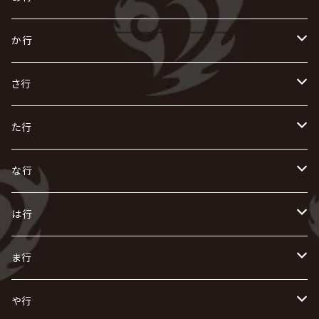
あ
か行
R指定
い
か
さ行
AIOLIN
IKUO
怪人二十面奏
う
き
さ
た行
i.D.A
exist†trace
Kαin
VIRGE / ヴァージュ
KISAKI
ザアザア
え
く
し
た
な行
AKIHIDE
生熊耕治
kein
Waive
キズ
The THIRTEEN
ACE OF SPADES
Crack6
Zeke Deux
DASEIN
お
け
す
ち
な
は行
ACME / アクメ
Initial'L
GACKT
Versailles
KiD
Psycho le Cému
X JAPAN
グラビティ
Z CLEAR
DAIGO
AURORIZE
[ kei ] / 圭
Z CLEAR
CHAQLA.
NIGHTMARE
こ
せ
つ
に
は
ま行
浅葱 / ASAGI
INORAN
KAKUMAY
Verde/
gives
櫻井敦司
LSN / The LEGENDARY SIX NINE
GRIMOIRE
SEESAW
ダウト
OFIAM
仮病
超ジャシー
NAZARE
GOATBED
ゼラ
NiEL
heidi.
そ
て
ぬ
ひ
ま
や行