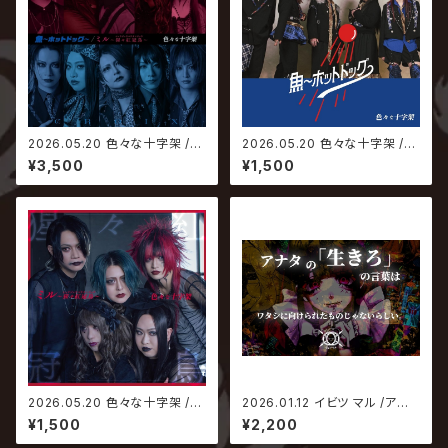
2026.05.20 色々な十字架 /
2026.05.20 色々な十字架 /
魚〜ホットドッグ〜｜ミル〜猩々
魚〜ホットドッグ〜｜ミル〜猩々
¥3,500
¥1,500
紅冠鳥〜【初回限定盤】
紅冠鳥〜【通常盤 魚〜ホットド
ッグ〜ver.】
2026.05.20 色々な十字架 /
2026.01.12 イビツ マル /アナタ
魚〜ホットドッグ〜｜ミル〜猩々
の「生きろ」の言葉は、私に向け
¥1,500
¥2,200
紅冠鳥〜【通常盤 ミル〜猩々紅
られたものじゃないらしい。
冠鳥〜ver.】