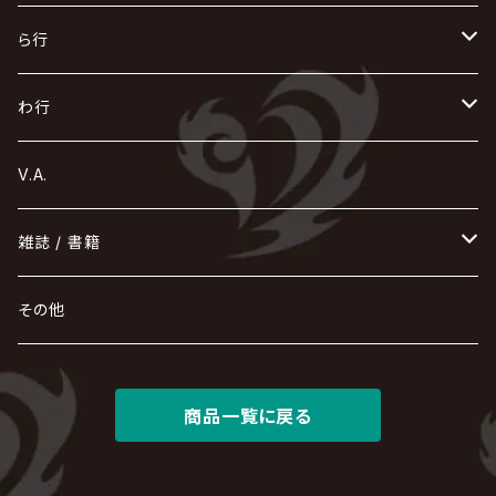
Azavana
イビツ マル
CASCADE
UCHUSENTAI:NOIZ / 宇宙戦隊NOIZ
ギャロ
さくら前線
LM.C
GLAY
J
TAKURO
陰陽座
Kra
Scarlet Valse
ゴールデンボンバー
零[Hz]
NICOLAS
H.U.G
SOPHIA
D
nurié
HERO
THE MICRO HEAD 4N'S
と
ね
ふ
み
や
ら行
Acid Black Cherry
色々な十字架
the GazettE
清春
Sadie
えんそく
gremlins
-真天地開闢集団-ジグザグ
DazzlingBAD
SUGIZO
コドモドラゴン
仙台貨物
BUCK-TICK
ZOMBIE / ぞんび
DIAURA
美炎-BIEN-
MAO / マオ from SID
東京花嫁
NETH PRIERE CAIN
Far East Dizain
未完成アリス
ヤミテラ / 外道反逆者ヤミテラ
の
へ
む
ゆ
ら
わ行
Ashmaze.
168 / 葵-168-
GOTCHAROCKA
KIRITO / キリト
XANVALA
GREN / グレン
Sick²
DADAROMA
sukekiyo
CONTRASTZ
BugLug
DaizyStripper
HIZAKI
マガツノート
Tourbillon
NEVERLAND
Fatüm
ミスイ
NoGoD
BabyKingdom
MUCC / ムック
YUKIYA / 藤田幸也
rice
ほ
め
よ
り
わ
V.A.
甘い暴力
蛾と蝶
己龍
黒夢
ジグソウ
逹瑯
SCAPEGOAT
HAZUKI / 葉月
D'ESPAIRSRAY
vistlip
machine
Dawnman
FANTASTIC◇CIRCUS
mitsu
NOCTURNAL BLOODLUST
THE BEETHOVEN
ユナイト
Rides In ReVellion
POIDOL
メトロノーム
Leetspeak monsters
wyse
も
る
雑誌 / 書籍
天照
KAMIJO
シド
DAVID / SUI / 縁
SPLENDID GOD GIRAFFE
花見桜こうき
Develop One's Faculties
ヒッチコック
Magistina Saga
DOG inthePWO
FEST VAINQUEUR
MIMIZUQ
PENICILLIN
Raphael
HOLLOWGRAM
MERRY / メリー
Ricky
我が為
THE MORTAL
Ruiza
れ
hévn
その他
彩冷える -ayabie-
Kaya
SHIVA
DALLE
SLAPSLY / CHIYU
薔薇の宮殿
DIR EN GREY
hide with Spread Beaver / hide
MUSCLE ATTACK
Toshi
梟
MIYAVI
ベル
Luv PARADE
LEZARD
MORRIE
Lucy
0.1gの誤算
ろ
ROCK AND READ
アリス九號. / ALICE NINE. / A9
cali≠gari
JAKIGAN MEISTER
DARRELL
BAROQUE
DEXCORE
HIDE-ZOU
マツタケワークス
商品一覧に戻る
Dolly
Plastic Tree
美良政次
HELLBROTH / ヘルブロス
La'veil MizeriA
RENAME
最上川司
LUNA SEA
the Raid.
Royz
有村竜太朗
河村隆一
Chanty
TAKE NO BREAK
ビバラッシュ
摩天楼オペラ
TЯicKY
Frantic EMIRY
MIRAGE
The Benjamin
LAB.THE BASEMENT / ラボ ザ ベヰスメント
LIBRAVEL / リブラヴェル