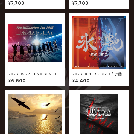
NESS M【生産限定アナログ盤】
AY / The Millennium Eve 2
¥7,700
¥7,700
025 in Tokyo Dome【通常盤
Blu-ray】
2026.05.27 LUNA SEA｜GL
2026.06.10 SUGIZO / 氷艶 h
AY / The Millennium Eve 2
yoen 2025 -鏡紋の夜叉- オリ
¥6,600
¥4,400
025 in Tokyo Dome【通常盤
ジナル・サウンドトラック
DVD】