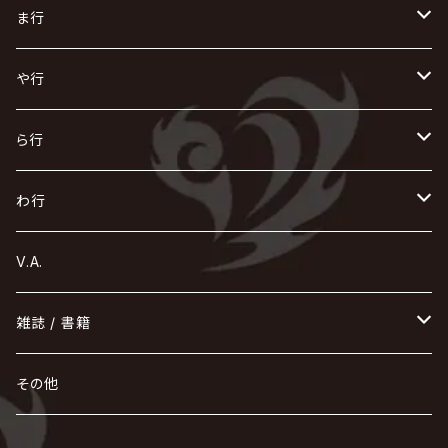
Initial'L
GACKT
Versailles
KiD
Psycho le Cému
X JAPAN
グラビティ
Z CLEAR
DAIGO
AURORIZE
[ kei ] / 圭
Z CLEAR
CHAQLA.
NIGHTMARE
こ
せ
つ
に
は
ま行
浅葱 / ASAGI
INORAN
KAKUMAY
Verde/
gives
櫻井敦司
LSN / The LEGENDARY SIX NINE
GRIMOIRE
SEESAW
ダウト
OFIAM
仮病
超ジャシー
NAZARE
GOATBED
ゼラ
NiEL
heidi.
そ
て
ぬ
ひ
ま
や行
Azavana
イビツ マル
CASCADE
UCHUSENTAI:NOIZ / 宇宙戦隊NOIZ
ギャロ
さくら前線
LM.C
GLAY
J
TAKURO
陰陽座
Kra
Scarlet Valse
ゴールデンボンバー
零[Hz]
NICOLAS
H.U.G
SOPHIA
D
nurié
HERO
THE MICRO HEAD 4N'S
と
ね
ふ
み
や
ら行
Acid Black Cherry
色々な十字架
the GazettE
清春
Sadie
えんそく
gremlins
-真天地開闢集団-ジグザグ
DazzlingBAD
SUGIZO
コドモドラゴン
仙台貨物
BUCK-TICK
ZOMBIE / ぞんび
DIAURA
美炎-BIEN-
MAO / マオ from SID
東京花嫁
NETH PRIERE CAIN
Far East Dizain
未完成アリス
ヤミテラ / 外道反逆者ヤミテラ
の
へ
む
ゆ
ら
わ行
Ashmaze.
168 / 葵-168-
GOTCHAROCKA
KIRITO / キリト
XANVALA
GREN / グレン
Sick²
DADAROMA
sukekiyo
CONTRASTZ
BugLug
DaizyStripper
HIZAKI
マガツノート
Tourbillon
NEVERLAND
Fatüm
ミスイ
NoGoD
BabyKingdom
MUCC / ムック
YUKIYA / 藤田幸也
rice
ほ
め
よ
り
わ
V.A.
甘い暴力
蛾と蝶
己龍
黒夢
ジグソウ
逹瑯
SCAPEGOAT
HAZUKI / 葉月
D'ESPAIRSRAY
vistlip
machine
Dawnman
FANTASTIC◇CIRCUS
mitsu
NOCTURNAL BLOODLUST
THE BEETHOVEN
ユナイト
Rides In ReVellion
POIDOL
メトロノーム
Leetspeak monsters
wyse
も
る
雑誌 / 書籍
天照
KAMIJO
シド
DAVID / SUI / 縁
SPLENDID GOD GIRAFFE
花見桜こうき
Develop One's Faculties
ヒッチコック
Magistina Saga
DOG inthePWO
FEST VAINQUEUR
MIMIZUQ
PENICILLIN
Raphael
HOLLOWGRAM
MERRY / メリー
Ricky
我が為
THE MORTAL
Ruiza
れ
hévn
その他
彩冷える -ayabie-
Kaya
SHIVA
DALLE
SLAPSLY / CHIYU
薔薇の宮殿
DIR EN GREY
hide with Spread Beaver / hide
MUSCLE ATTACK
Toshi
梟
MIYAVI
ベル
Luv PARADE
LEZARD
MORRIE
Lucy
0.1gの誤算
ろ
ROCK AND READ