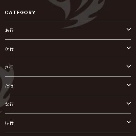
CATEGORY
あ行
あ
か行
R指定
い
か
さ行
AIOLIN
IKUO
怪人二十面奏
う
き
さ
た行
i.D.A
exist†trace
Kαin
VIRGE / ヴァージュ
KISAKI
ザアザア
え
く
し
た
な行
AKIHIDE
生熊耕治
kein
Waive
キズ
The THIRTEEN
ACE OF SPADES
Crack6
Zeke Deux
DASEIN
お
け
す
ち
な
は行
ACME / アクメ