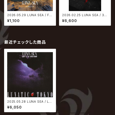
2026.05.29 LUNA SEA / FO
2026.02.25 LUNA SEA / 35t
REVER
h ANNIVERSARY TOUR ERA
¥1,100
¥6,600
TO ERA -THE FINAL EPISO
DE- LUNATIC TOKYO 2025
-黒服限定GIG-【DVD】
最近チェックした商品
2025.05.28 LUNA SEA / LU
NATIC TOKYO 1995.12.23
¥6,050
TOKYO DOME【Blu-ray】