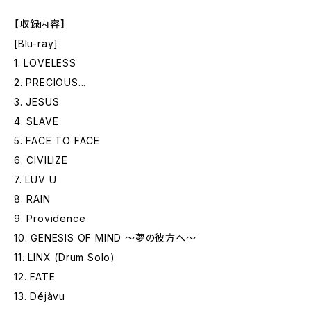
【収録内容】
[Blu-ray]
1. LOVELESS
2. PRECIOUS...
3. JESUS
4. SLAVE
5. FACE TO FACE
6. CIVILIZE
7. LUV U
8. RAIN
9. Providence
10. GENESIS OF MIND 〜夢の彼⽅へ〜
11. LINX (Drum Solo)
12. FATE
13. Déjàvu